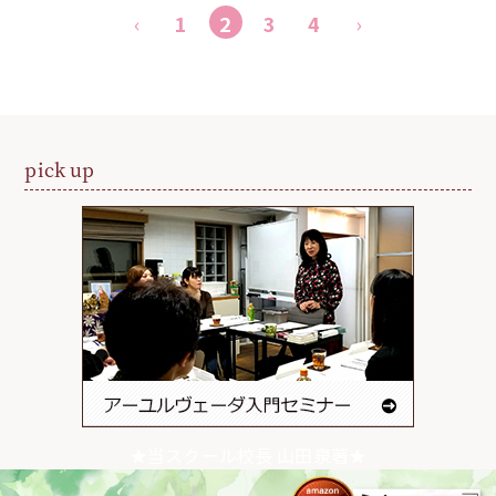
‹
1
2
3
4
›
pick up
★当スクール校長 山田泉著★