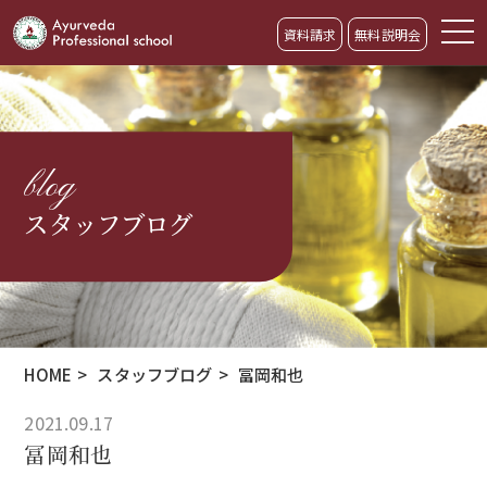
資料請求
無料説明会
blog
スタッフブログ
HOME
>
スタッフブログ
>
冨岡和也
2021.09.17
冨岡和也