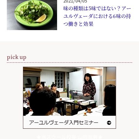
2021/04/05
味の種類は5味ではない？アー
ユルヴェーダにおける6味の持
つ働きと効果
pick up
★当スクール校長 山田泉著★