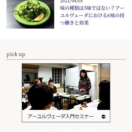
2021/04/05
味の種類は5味ではない？アー
ユルヴェーダにおける6味の持
つ働きと効果
pick up
★当スクール校長 山田泉著★