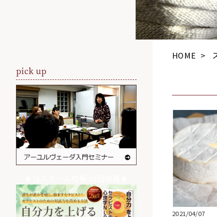
HOME
>
pick up
★当スクール校長 山田泉著★
2021/04/07