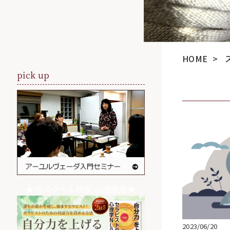
HOME
>
pick up
★当スクール校長 山田泉著★
2023/06/20