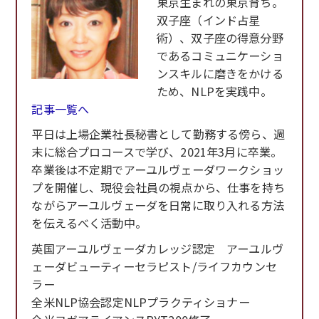
東京生まれの東京育ち。
双子座（インド占星
術）、双子座の得意分野
であるコミュニケーショ
ンスキルに磨きをかける
ため、NLPを実践中。
記事一覧へ
平日は上場企業社長秘書として勤務する傍ら、週
末に総合プロコースで学び、2021年3月に卒業。
卒業後は不定期でアーユルヴェーダワークショッ
プを開催し、現役会社員の視点から、仕事を持ち
ながらアーユルヴェーダを日常に取り入れる方法
を伝えるべく活動中。
英国アーユルヴェーダカレッジ認定 アーユルヴ
ェーダビューティーセラピスト/ライフカウンセ
ラー
全米NLP協会認定NLPプラクティショナー